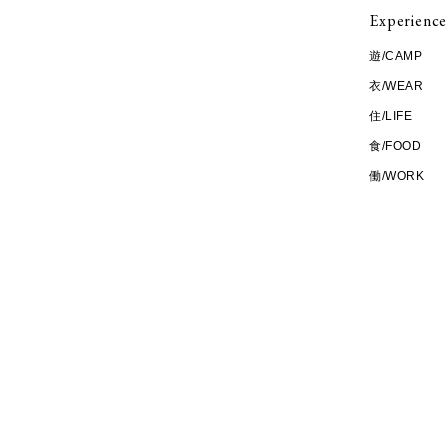
Experience
遊/CAMP
衣/WEAR
住/LIFE
食/FOOD
働/WORK