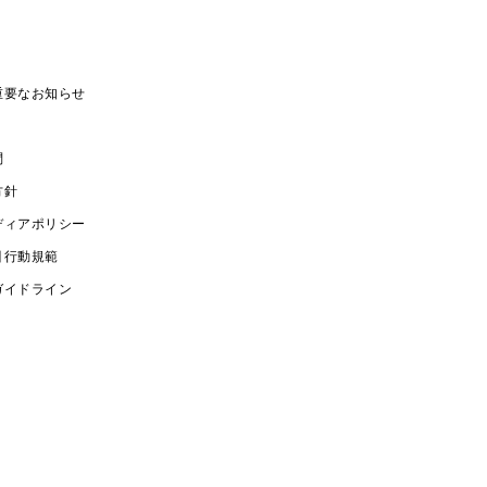
重要なお知らせ
問
方針
ディアポリシー
引行動規範
ガイドライン