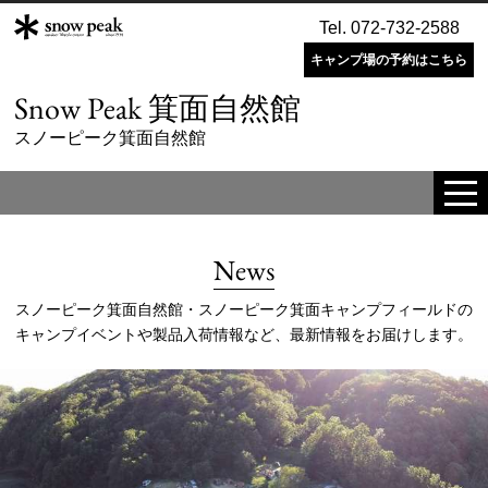
Tel. 072-732-2588
キャンプ場の予約はこちら
Snow Peak 箕面自然館
スノーピーク箕面自然館
tog
me
News
スノーピーク箕面自然館・スノーピーク箕面キャンプフィールドの
キャンプイベントや製品入荷情報など、最新情報をお届けします。