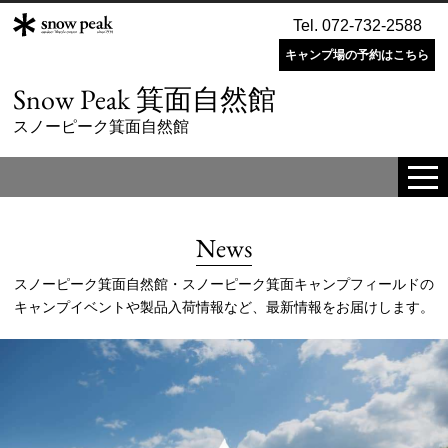
Tel. 072-732-2588
キャンプ場の予約はこちら
Snow Peak 箕面自然館
スノーピーク箕面自然館
tog
me
News
スノーピーク箕面自然館・スノーピーク箕面キャンプフィールドの
キャンプイベントや製品入荷情報など、最新情報をお届けします。