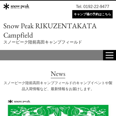
Tel. 0192-22-9477
キャンプ場の予約はこちら
Snow Peak RIKUZENTAKATA
Campfield
スノーピーク陸前高田キャンプフィールド
tog
me
News
スノーピーク陸前高田キャンプフィールドのキャンプイベントや製
品入荷情報など、最新情報をお届けします。