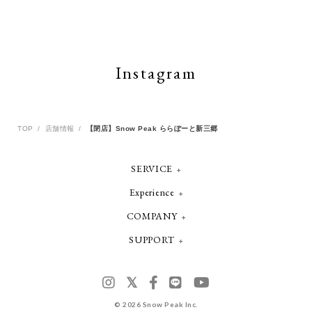
Instagram
TOP
店舗情報
【閉店】Snow Peak ららぽーと新三郷
SERVICE
Experience
COMPANY
SUPPORT
©
2026 Snow Peak Inc.