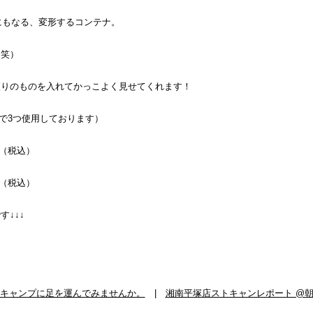
にもなる、変形するコンテナ。
（笑）
入りのものを入れてかっこよく見せてくれます！
派で3つ使用しております）
00（税込）
00（税込）
↓↓↓
キャンプに足を運んでみませんか。
|
湘南平塚店ストキャンレポート @